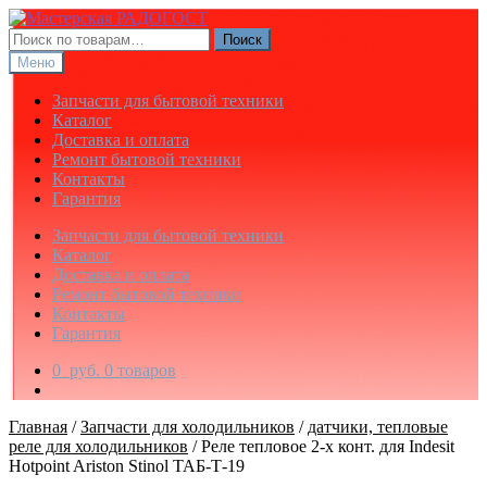
Перейти
Перейти
к
к
Искать:
Поиск
навигации
содержимому
Меню
Запчасти для бытовой техники
Каталог
Доставка и оплата
Ремонт бытовой техники
Контакты
Гарантия
Запчасти для бытовой техники
Каталог
Доставка и оплата
Ремонт бытовой техники
Контакты
Гарантия
0
руб.
0 товаров
Главная
/
Запчасти для холодильников
/
датчики, тепловые
реле для холодильников
/
Реле тепловое 2-х конт. для Indesit
Hotpoint Ariston Stinol ТАБ-Т-19