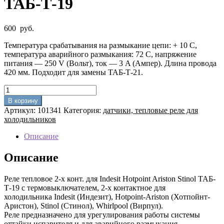
ТАБ-Т-19
600
руб.
Температура срабатывания на размыкание цепи: + 10 C,
температура аварийного размыкания: 72 С, напряжение
питания — 250 V (Вольт), ток — 3 A (Ампер). Длина провода
420 мм. Подходит для замены ТАБ-Т-21.
Количество
товара
В корзину
Реле
Артикул:
101341
Категория:
датчики, тепловые реле для
тепловое
холодильников
2-
х
Описание
конт.
для
Описание
Indesit
Hotpoint
Реле тепловое 2-х конт. для Indesit Hotpoint Ariston Stinol ТАБ-
Ariston
Т-19 с термовыключателем, 2-х контактное для
Stinol
холодильника Indesit (Индезит), Hotpoint-Ariston (Хотпойнт-
ТАБ-
Аристон), Stinol (Стинол), Whirlpool (Вирпул).
Т-19
Реле предназначено для урегулирования работы системы
оттайки испарителя и для аварийного размыкания