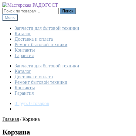
Перейти
Перейти
к
к
Искать:
Поиск
навигации
содержимому
Меню
Запчасти для бытовой техники
Каталог
Доставка и оплата
Ремонт бытовой техники
Контакты
Гарантия
Запчасти для бытовой техники
Каталог
Доставка и оплата
Ремонт бытовой техники
Контакты
Гарантия
0
руб.
0 товаров
Главная
/
Корзина
Корзина