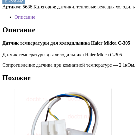
В корзину
Датчик
Артикул:
5686
Категория:
датчики, тепловые реле для холодил
температуры
для
Описание
холодильника
Haier
Описание
Midea
C-
305
Датчик температуры для холодильника Haier Midea C-305
Датчик температуры для холодильника Haier Midea C-305
Сопротивление датчика при комнатной температуре — 2.1кОм. 
Похожие