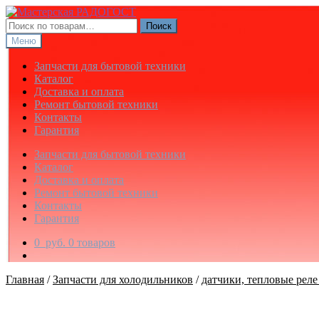
Перейти
Перейти
к
к
Искать:
Поиск
навигации
содержимому
Меню
Запчасти для бытовой техники
Каталог
Доставка и оплата
Ремонт бытовой техники
Контакты
Гарантия
Запчасти для бытовой техники
Каталог
Доставка и оплата
Ремонт бытовой техники
Контакты
Гарантия
0
руб.
0 товаров
Главная
/
Запчасти для холодильников
/
датчики, тепловые реле