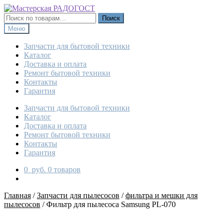
Перейти
Перейти
к
к
Искать:
Поиск
навигации
содержимому
Меню
Запчасти для бытовой техники
Каталог
Доставка и оплата
Ремонт бытовой техники
Контакты
Гарантия
Запчасти для бытовой техники
Каталог
Доставка и оплата
Ремонт бытовой техники
Контакты
Гарантия
0
руб.
0 товаров
Главная
/
Запчасти для пылесосов
/
фильтра и мешки для
пылесосов
/
Фильтр для пылесоса Samsung PL-070