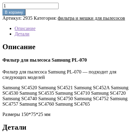
Количество
товара
В корзину
Фильтр
Артикул:
2935
Категория:
фильтра и мешки для пылесосов
для
пылесоса
Описание
Samsung
Детали
PL-
070
Описание
Фильтр для пылесоса Samsung PL-070
Фильтр для пылесоса Samsung PL-070 — подходит для
следующих моделей
Samsung SC4520 Samsung SC4521 Samsung SC452A Samsung
SC4530 Samsung SC4535 Samsung SC4710 Samsung SC4720
Samsung SC4740 Samsung SC4750 Samsung SC4752 Samsung
SC4757 Samsung SC4760 Samsung SC4765
Размеры 150*75*25 мм
Детали