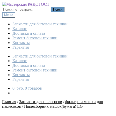
Перейти
Перейти
к
к
Искать:
Поиск
навигации
содержимому
Меню
Запчасти для бытовой техники
Каталог
Доставка и оплата
Ремонт бытовой техники
Контакты
Гарантия
Запчасти для бытовой техники
Каталог
Доставка и оплата
Ремонт бытовой техники
Контакты
Гарантия
0
руб.
0 товаров
Главная
/
Запчасти для пылесосов
/
фильтра и мешки для
пылесосов
/
Пылесборник-мешок(бумага) LG