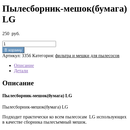
Пылесборник-мешок(бумага)
LG
250
руб.
Количество
товара
В корзину
Пылесборник-
Артикул:
3356
Категория:
фильтра и мешки для пылесосов
мешок(бумага)
LG
Описание
Детали
Описание
Пылесборник-мешок(бумага) LG
Пылесборник-мешок(бумага) LG
Подходит практически ко всем пылесосам LG использующих
в качестве сборника пылесъемный мешок.