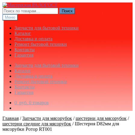
Перейти
Перейти
к
к
Искать:
Поиск
навигации
содержимому
Меню
Запчасти для бытовой техники
Каталог
Доставка и оплата
Ремонт бытовой техники
Контакты
Гарантия
Запчасти для бытовой техники
Каталог
Доставка и оплата
Ремонт бытовой техники
Контакты
Гарантия
0
руб.
0 товаров
Главная
/
Запчасти для мясорубок
/
шестерни для мясорубок
/
шестерни средние для мясорубок
/
Шестерня D82мм для
мясорубки Ротор RT001