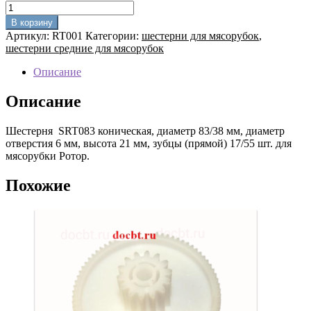
Количество
товара
В корзину
Шестерня
Артикул:
RT001
Категории:
шестерни для мясорубок
,
D82мм
шестерни средние для мясорубок
для
мясорубки
Описание
Ротор
RT001
Описание
Шестерня SRT083 коническая, диаметр 83/38 мм, диаметр
отверстия 6 мм, высота 21 мм, зубцы (прямой) 17/55 шт. для
мясорубки Ротор.
Похожие