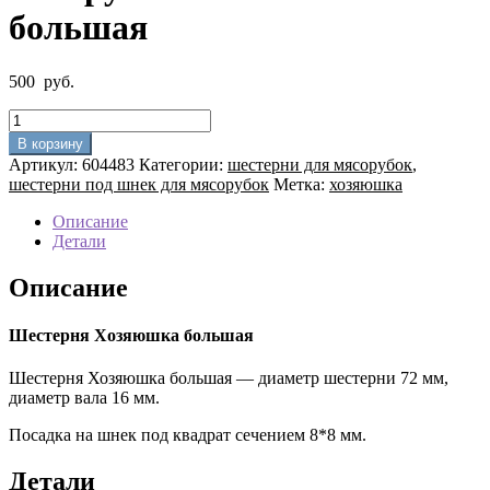
большая
500
руб.
Количество
товара
В корзину
Шестерня
Артикул:
604483
Категории:
шестерни для мясорубок
,
D72мм
шестерни под шнек для мясорубок
Метка:
хозяюшка
для
мясорубки
Описание
Хозяюшка
Детали
большая
Описание
Шестерня Хозяюшка большая
Шестерня Хозяюшка большая — диаметр шестерни 72 мм,
диаметр вала 16 мм.
Посадка на шнек под квадрат сечением 8*8 мм.
Детали