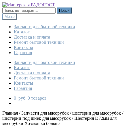
Перейти
Перейти
к
к
Искать:
Поиск
навигации
содержимому
Меню
Запчасти для бытовой техники
Каталог
Доставка и оплата
Ремонт бытовой техники
Контакты
Гарантия
Запчасти для бытовой техники
Каталог
Доставка и оплата
Ремонт бытовой техники
Контакты
Гарантия
0
руб.
0 товаров
Главная
/
Запчасти для мясорубок
/
шестерни для мясорубок
/
шестерни под шнек для мясорубок
/
Шестерня D72мм для
мясорубки Хозяюшка большая