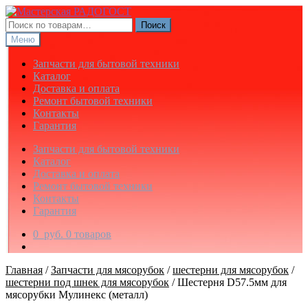
Перейти
Перейти
к
к
Искать:
Поиск
навигации
содержимому
Меню
Запчасти для бытовой техники
Каталог
Доставка и оплата
Ремонт бытовой техники
Контакты
Гарантия
Запчасти для бытовой техники
Каталог
Доставка и оплата
Ремонт бытовой техники
Контакты
Гарантия
0
руб.
0 товаров
Главная
/
Запчасти для мясорубок
/
шестерни для мясорубок
/
шестерни под шнек для мясорубок
/
Шестерня D57.5мм для
мясорубки Мулинекс (металл)