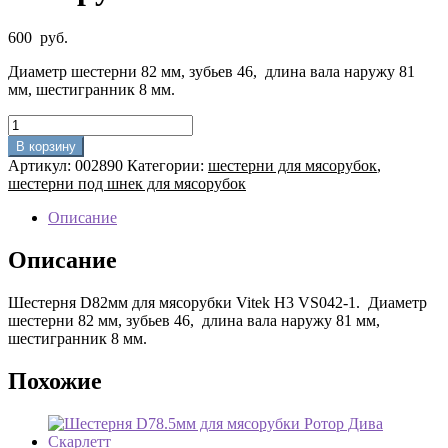
600
руб.
Диаметр шестерни 82 мм, зубьев 46, длина вала наружу 81
мм, шестигранник 8 мм.
Количество
товара
В корзину
Шестерня
Артикул:
002890
Категории:
шестерни для мясорубок
,
D82мм
шестерни под шнек для мясорубок
для
мясорубки
Описание
Vitek
H3
Описание
VS042-
1
Шестерня D82мм для мясорубки Vitek H3 VS042-1. Диаметр
шестерни 82 мм, зубьев 46, длина вала наружу 81 мм,
шестигранник 8 мм.
Похожие