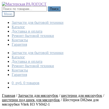
Перейти
Перейти
к
к
Искать:
Поиск
навигации
содержимому
Меню
Запчасти для бытовой техники
Каталог
Доставка и оплата
Ремонт бытовой техники
Контакты
Гарантия
Запчасти для бытовой техники
Каталог
Доставка и оплата
Ремонт бытовой техники
Контакты
Гарантия
0
руб.
0 товаров
Главная
/
Запчасти для мясорубок
/
шестерни для мясорубок
/
шестерни под шнек для мясорубок
/
Шестерня D82мм для
мясорубки Vitek H3 VS042-1