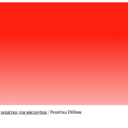
/
решётки для мясорубок
/
Решётка D69мм