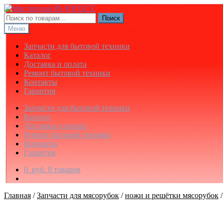
Перейти
Перейти
к
к
Искать:
Поиск
навигации
содержимому
Меню
Запчасти для бытовой техники
Каталог
Доставка и оплата
Ремонт бытовой техники
Контакты
Гарантия
Запчасти для бытовой техники
Каталог
Доставка и оплата
Ремонт бытовой техники
Контакты
Гарантия
0
руб.
0 товаров
Главная
/
Запчасти для мясорубок
/
ножи и решётки мясорубок