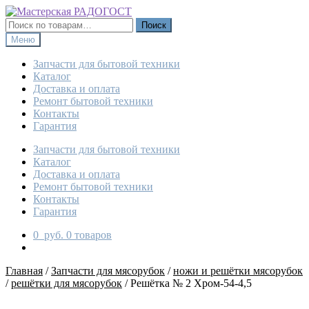
Перейти
Перейти
к
к
Искать:
Поиск
навигации
содержимому
Меню
Запчасти для бытовой техники
Каталог
Доставка и оплата
Ремонт бытовой техники
Контакты
Гарантия
Запчасти для бытовой техники
Каталог
Доставка и оплата
Ремонт бытовой техники
Контакты
Гарантия
0
руб.
0 товаров
Главная
/
Запчасти для мясорубок
/
ножи и решётки мясорубок
/
решётки для мясорубок
/
Решётка № 2 Хром-54-4,5