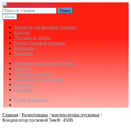
Перейти
Перейти
к
к
Искать:
Поиск
навигации
содержимому
Меню
Запчасти для бытовой техники
Каталог
Доставка и оплата
Ремонт бытовой техники
Контакты
Гарантия
Запчасти для бытовой техники
Каталог
Доставка и оплата
Ремонт бытовой техники
Контакты
Гарантия
0
руб.
0 товаров
Главная
/
Радиотовары
/
конденсаторы пусковые
/
Конденсатор пусковой 5мкФ. 450В