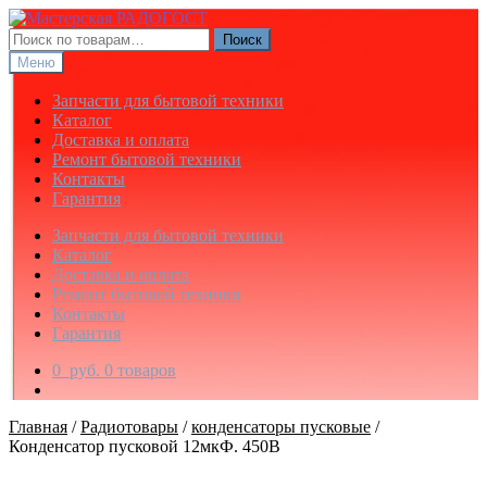
Перейти
Перейти
к
к
Искать:
Поиск
навигации
содержимому
Меню
Запчасти для бытовой техники
Каталог
Доставка и оплата
Ремонт бытовой техники
Контакты
Гарантия
Запчасти для бытовой техники
Каталог
Доставка и оплата
Ремонт бытовой техники
Контакты
Гарантия
0
руб.
0 товаров
Главная
/
Радиотовары
/
конденсаторы пусковые
/
Конденсатор пусковой 12мкФ. 450В