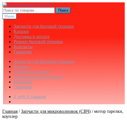
Перейти
Перейти
к
к
Искать:
Поиск
навигации
содержимому
Меню
Запчасти для бытовой техники
Каталог
Доставка и оплата
Ремонт бытовой техники
Контакты
Гарантия
Запчасти для бытовой техники
Каталог
Доставка и оплата
Ремонт бытовой техники
Контакты
Гарантия
0
руб.
0 товаров
Главная
/
Запчасти для микроволновок (СВЧ)
/
мотор тарелки,
коуплер