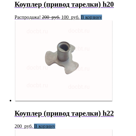
Коуплер (привод тарелки) h20
Первоначальная
Текущая
Распродажа!
200
руб.
100
руб.
В корзину
цена
цена:
составляла
100
200
руб..
руб..
Коуплер (привод тарелки) h22
200
руб.
В корзину