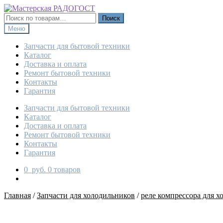
Перейти
Перейти
к
к
Искать:
Поиск
навигации
содержимому
Меню
Запчасти для бытовой техники
Каталог
Доставка и оплата
Ремонт бытовой техники
Контакты
Гарантия
Запчасти для бытовой техники
Каталог
Доставка и оплата
Ремонт бытовой техники
Контакты
Гарантия
0
руб.
0 товаров
Главная
/
Запчасти для холодильников
/
реле компрессора для х