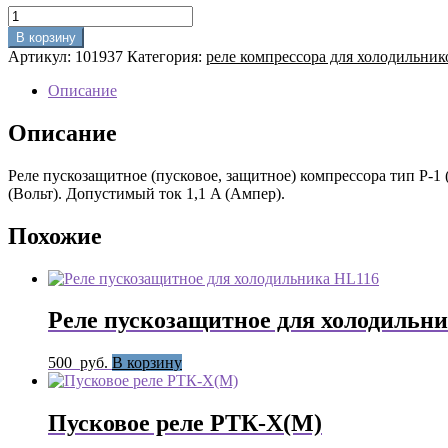
Количество
товара
В корзину
Реле
Артикул:
101937
Категория:
реле компрессора для холодильник
пускозащитное
Р-1
Описание
для
Бирюса
Описание
Минск
Nord
Реле пускозащитное (пусковое, защитное) компрессора тип Р-1
Snaige
(Вольт). Допустимый ток 1,1 A (Ампер).
Похожие
Реле пускозащитное для холодильн
500
руб.
В корзину
Пусковое реле РТК-Х(М)