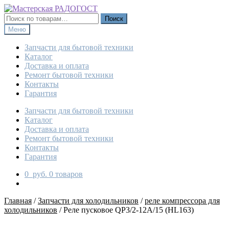
Перейти
Перейти
к
к
Искать:
Поиск
навигации
содержимому
Меню
Запчасти для бытовой техники
Каталог
Доставка и оплата
Ремонт бытовой техники
Контакты
Гарантия
Запчасти для бытовой техники
Каталог
Доставка и оплата
Ремонт бытовой техники
Контакты
Гарантия
0
руб.
0 товаров
Главная
/
Запчасти для холодильников
/
реле компрессора для
холодильников
/
Реле пусковое QP3/2-12A/15 (HL163)