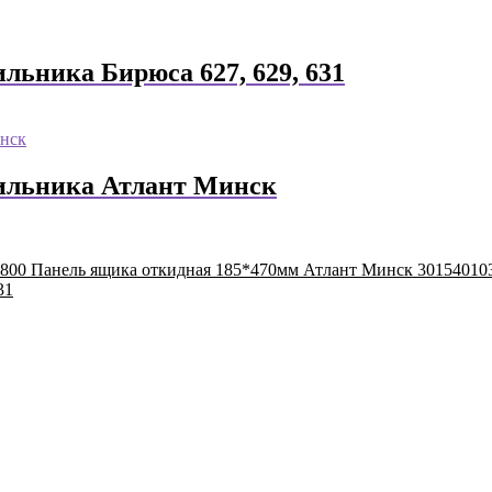
льника Бирюса 627, 629, 631
дильника Атлант Минск
Панель ящика откидная 185*470мм Атлант Минск 30154010
31