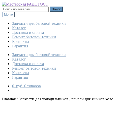
Перейти
Перейти
к
к
Искать:
Поиск
навигации
содержимому
Меню
Запчасти для бытовой техники
Каталог
Доставка и оплата
Ремонт бытовой техники
Контакты
Гарантия
Запчасти для бытовой техники
Каталог
Доставка и оплата
Ремонт бытовой техники
Контакты
Гарантия
0
руб.
0 товаров
Главная
/
Запчасти для холодильников
/
панели для ящиков хол