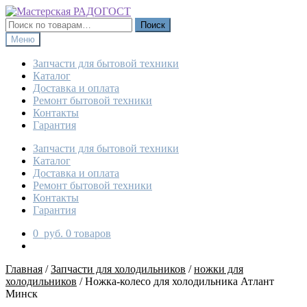
Перейти
Перейти
к
к
Искать:
Поиск
навигации
содержимому
Меню
Запчасти для бытовой техники
Каталог
Доставка и оплата
Ремонт бытовой техники
Контакты
Гарантия
Запчасти для бытовой техники
Каталог
Доставка и оплата
Ремонт бытовой техники
Контакты
Гарантия
0
руб.
0 товаров
Главная
/
Запчасти для холодильников
/
ножки для
холодильников
/
Ножка-колесо для холодильника Атлант
Минск