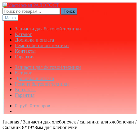
Перейти
Перейти
к
к
Искать:
Поиск
навигации
содержимому
Меню
Запчасти для бытовой техники
Каталог
Доставка и оплата
Ремонт бытовой техники
Контакты
Гарантия
Запчасти для бытовой техники
Каталог
Доставка и оплата
Ремонт бытовой техники
Контакты
Гарантия
0
руб.
0 товаров
Главная
/
Запчасти для хлебопечек
/
сальники для хлебопечки
/
Сальник 8*19*8мм для хлебопечки