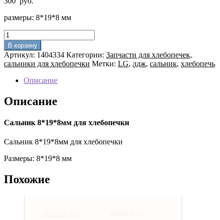
300
руб.
размеры: 8*19*8 мм
Количество
товара
В корзину
Сальник
Артикул:
1404334
Категории:
Запчасти для хлебопечек
,
8*19*8мм
сальники для хлебопечки
Метки:
LG
,
лдж
,
сальник
,
хлебопечь
для
хлебопечки
Описание
Описание
Сальник 8*19*8мм для хлебопечки
Сальник 8*19*8мм для хлебопечки
Размеры: 8*19*8 мм
Похожие