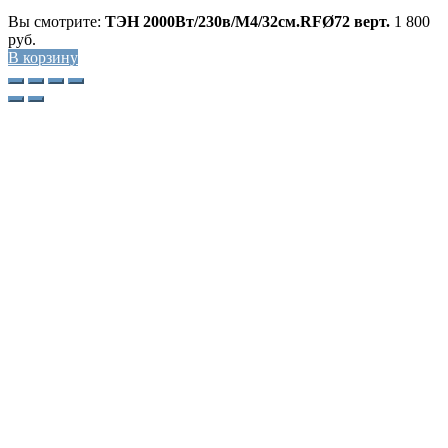
Вы смотрите:
ТЭН 2000Вт/230в/М4/32см.RFØ72 верт.
1 800
руб.
В корзину