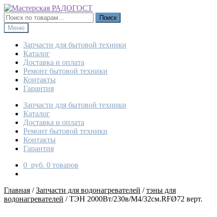
Перейти
Перейти
к
к
Искать:
Поиск
навигации
содержимому
Меню
Запчасти для бытовой техники
Каталог
Доставка и оплата
Ремонт бытовой техники
Контакты
Гарантия
Запчасти для бытовой техники
Каталог
Доставка и оплата
Ремонт бытовой техники
Контакты
Гарантия
0
руб.
0 товаров
Главная
/
Запчасти для водонагревателей
/
тэны для
водонагревателей
/
ТЭН 2000Вт/230в/М4/32см.RFØ72 верт.