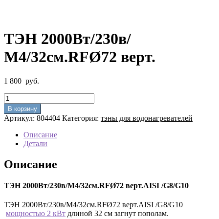
ТЭН 2000Вт/230в/
М4/32см.RFØ72 верт.
1 800
руб.
Количество
товара
В корзину
ТЭН
Артикул:
804404
Категория:
тэны для водонагревателей
2000Вт/230в/
М4/32см.RFØ72
Описание
верт.
Детали
Описание
ТЭН 2000Вт/230в/М4/32см.RFØ72 верт.AISI /G8/G10
ТЭН 2000Вт/230в/М4/32см.RFØ72 верт.AISI /G8/G10
мощностью 2 кВт
длиной 32 см загнут пополам.