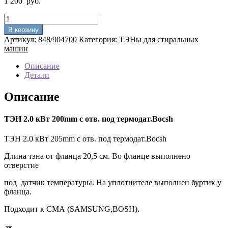
1 200
руб.
Количество
товара
В корзину
ТЭН
Артикул:
848/904700
Категория:
ТЭНы для стиральных
2.0
машин
кВт
205mm
Описание
с
Детали
отв.
под
Описание
термодат.Bocsh
ТЭН 2.0 кВт 200mm с отв. под термодат.Bocsh
ТЭН 2.0 кВт 205mm с отв. под термодат.Bocsh
Длина тэна от фланца 20,5 см. Во фланце выполнено
отверстие
под датчик температуры. На уплотнителе выполнен буртик у
фланца.
Подходит к СМА (SAMSUNG,BOSH).