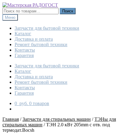
Перейти
Перейти
к
к
Искать:
Поиск
навигации
содержимому
Меню
Запчасти для бытовой техники
Каталог
Доставка и оплата
Ремонт бытовой техники
Контакты
Гарантия
Запчасти для бытовой техники
Каталог
Доставка и оплата
Ремонт бытовой техники
Контакты
Гарантия
0
руб.
0 товаров
Главная
/
Запчасти для стиральных машин
/
ТЭНы для
стиральных машин
/
ТЭН 2.0 кВт 205mm с отв. под
термодат.Bocsh