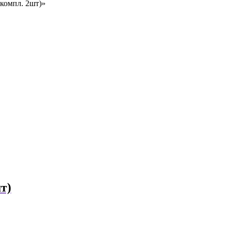
(компл. 2шт)»
т)