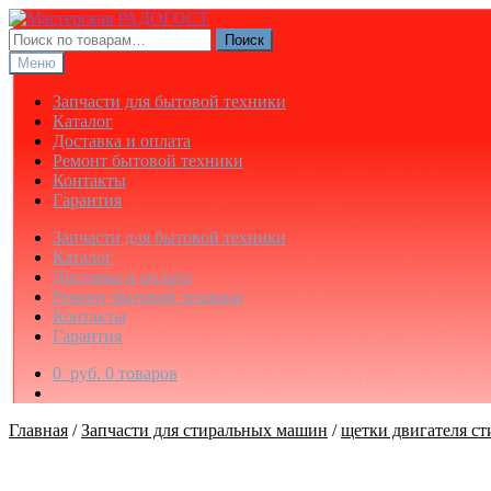
Перейти
Перейти
к
к
Искать:
Поиск
навигации
содержимому
Меню
Запчасти для бытовой техники
Каталог
Доставка и оплата
Ремонт бытовой техники
Контакты
Гарантия
Запчасти для бытовой техники
Каталог
Доставка и оплата
Ремонт бытовой техники
Контакты
Гарантия
0
руб.
0 товаров
Главная
/
Запчасти для стиральных машин
/
щетки двигателя с