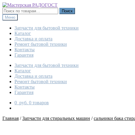
Перейти
Перейти
к
к
Искать:
Поиск
навигации
содержимому
Меню
Запчасти для бытовой техники
Каталог
Доставка и оплата
Ремонт бытовой техники
Контакты
Гарантия
Запчасти для бытовой техники
Каталог
Доставка и оплата
Ремонт бытовой техники
Контакты
Гарантия
0
руб.
0 товаров
Главная
/
Запчасти для стиральных машин
/
сальники бака сти