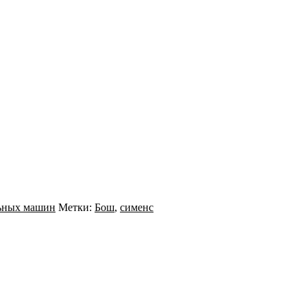
льных машин
Метки:
Бош
,
сименс