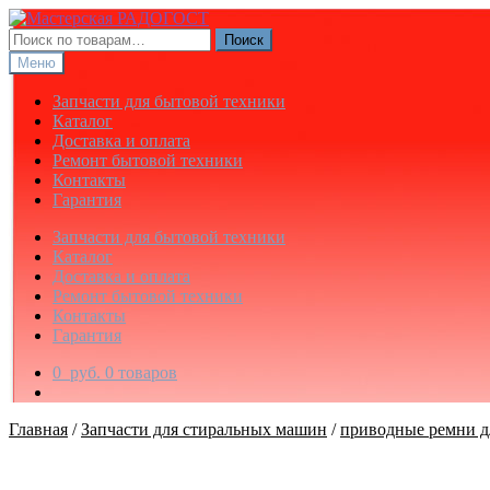
Перейти
Перейти
к
к
Искать:
Поиск
навигации
содержимому
Меню
Запчасти для бытовой техники
Каталог
Доставка и оплата
Ремонт бытовой техники
Контакты
Гарантия
Запчасти для бытовой техники
Каталог
Доставка и оплата
Ремонт бытовой техники
Контакты
Гарантия
0
руб.
0 товаров
Главная
/
Запчасти для стиральных машин
/
приводные ремни д