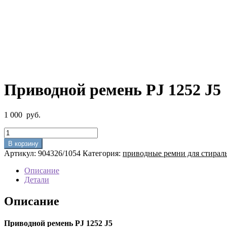
Приводной ремень PJ 1252 J5
1 000
руб.
Количество
товара
В корзину
Приводной
Артикул:
904326/1054
Категория:
приводные ремни для стира
ремень
PJ
Описание
1252
Детали
J5
Описание
Приводной ремень PJ 1252 J5