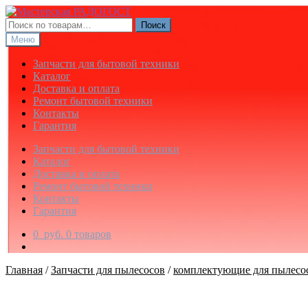
Перейти
Перейти
к
к
Искать:
Поиск
навигации
содержимому
Меню
Запчасти для бытовой техники
Каталог
Доставка и оплата
Ремонт бытовой техники
Контакты
Гарантия
Запчасти для бытовой техники
Каталог
Доставка и оплата
Ремонт бытовой техники
Контакты
Гарантия
0
руб.
0 товаров
Главная
/
Запчасти для пылесосов
/
комплектующие для пылесо