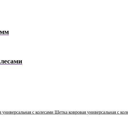
0мм
олесами
Щетка ковровая универсальная с кол