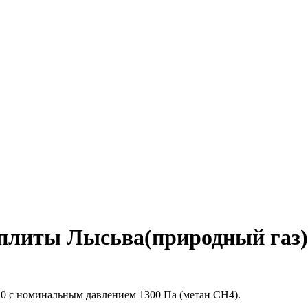
 плиты Лысьва(природный газ)
20 с номинальным давлением 1300 Па (метан CH4).