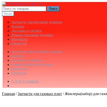
Перейти
Перейти
к
к
Искать:
Поиск
навигации
содержимому
Меню
Запчасти для бытовой техники
Каталог
Доставка и оплата
Ремонт бытовой техники
Контакты
Гарантия
Запчасти для бытовой техники
Каталог
Доставка и оплата
Ремонт бытовой техники
Контакты
Гарантия
0
руб.
0 товаров
Главная
/
Запчасти для газовых плит
/
Жиклеры(набор) для газо