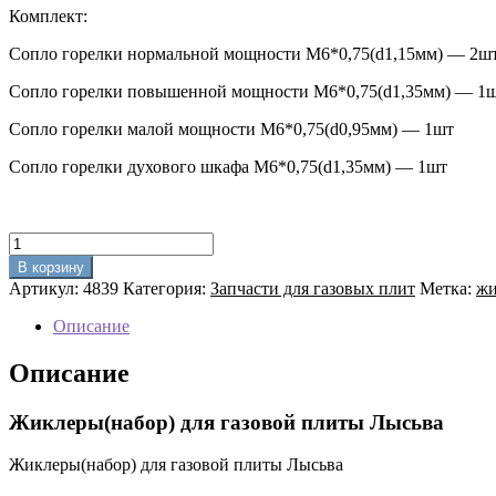
Комплект:
Сопло горелки нормальной мощности М6*0,75(d1,15мм) — 2ш
Сопло горелки повышенной мощности М6*0,75(d1,35мм) — 1
Сопло горелки малой мощности М6*0,75(d0,95мм) — 1шт
Сопло горелки духового шкафа М6*0,75(d1,35мм) — 1шт
Количество
товара
В корзину
Жиклеры(набор)
Артикул:
4839
Категория:
Запчасти для газовых плит
Метка:
жи
для
газовой
Описание
плиты
Лысьва(природный
Описание
газ)
Жиклеры(набор) для газовой плиты Лысьва
Жиклеры(набор) для газовой плиты Лысьва