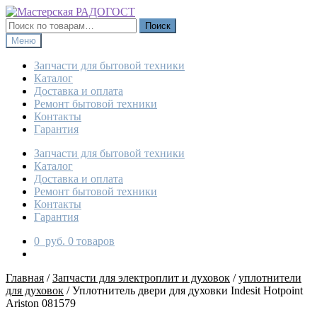
Перейти
Перейти
к
к
Искать:
Поиск
навигации
содержимому
Меню
Запчасти для бытовой техники
Каталог
Доставка и оплата
Ремонт бытовой техники
Контакты
Гарантия
Запчасти для бытовой техники
Каталог
Доставка и оплата
Ремонт бытовой техники
Контакты
Гарантия
0
руб.
0 товаров
Главная
/
Запчасти для электроплит и духовок
/
уплотнители
для духовок
/
Уплотнитель двери для духовки Indesit Hotpoint
Ariston 081579