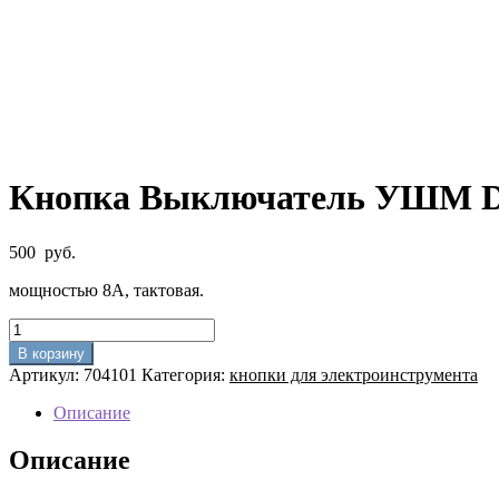
Кнопка Выключатель УШМ D
500
руб.
мощностью 8А, тактовая.
Количество
товара
В корзину
Кнопка
Артикул:
704101
Категория:
кнопки для электроинструмента
Выключатель
УШМ
Описание
DWT
Диолд
Описание
125