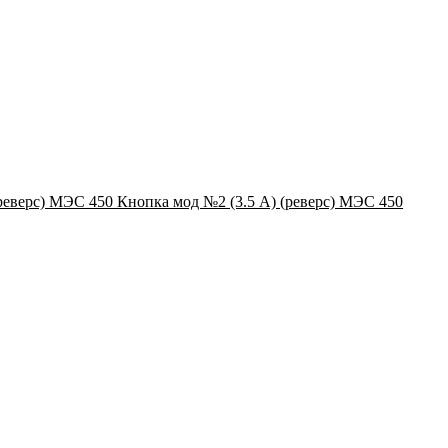
Кнопка мод №2 (3.5 А) (реверс) МЭС 450