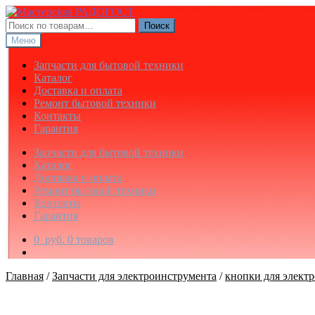
Перейти
Перейти
к
к
Искать:
Поиск
навигации
содержимому
Меню
Запчасти для бытовой техники
Каталог
Доставка и оплата
Ремонт бытовой техники
Контакты
Гарантия
Запчасти для бытовой техники
Каталог
Доставка и оплата
Ремонт бытовой техники
Контакты
Гарантия
0
руб.
0 товаров
Главная
/
Запчасти для электроинструмента
/
кнопки для элект