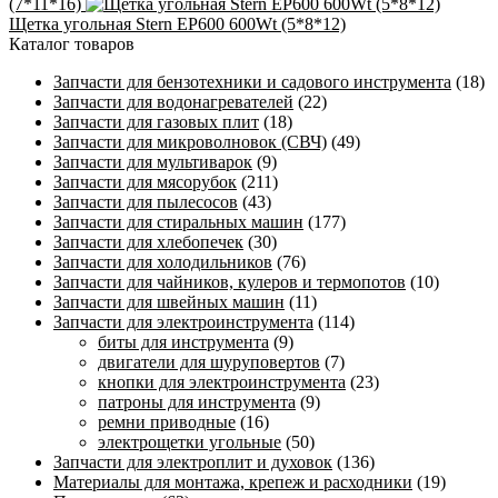
(7*11*16)
Щетка угольная Stern EP600 600Wt (5*8*12)
Каталог товаров
Запчасти для бензотехники и садового инструмента
(18)
Запчасти для водонагревателей
(22)
Запчасти для газовых плит
(18)
Запчасти для микроволновок (СВЧ)
(49)
Запчасти для мультиварок
(9)
Запчасти для мясорубок
(211)
Запчасти для пылесосов
(43)
Запчасти для стиральных машин
(177)
Запчасти для хлебопечек
(30)
Запчасти для холодильников
(76)
Запчасти для чайников, кулеров и термопотов
(10)
Запчасти для швейных машин
(11)
Запчасти для электроинструмента
(114)
биты для инструмента
(9)
двигатели для шуруповертов
(7)
кнопки для электроинструмента
(23)
патроны для инструмента
(9)
ремни приводные
(16)
электрощетки угольные
(50)
Запчасти для электроплит и духовок
(136)
Материалы для монтажа, крепеж и расходники
(19)