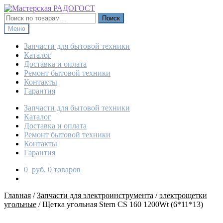
Перейти
Перейти
к
к
Искать:
Поиск
навигации
содержимому
Меню
Запчасти для бытовой техники
Каталог
Доставка и оплата
Ремонт бытовой техники
Контакты
Гарантия
Запчасти для бытовой техники
Каталог
Доставка и оплата
Ремонт бытовой техники
Контакты
Гарантия
0
руб.
0 товаров
Главная
/
Запчасти для электроинструмента
/
электрощетки
угольные
/
Щетка угольная Stern CS 160 1200Wt (6*11*13)