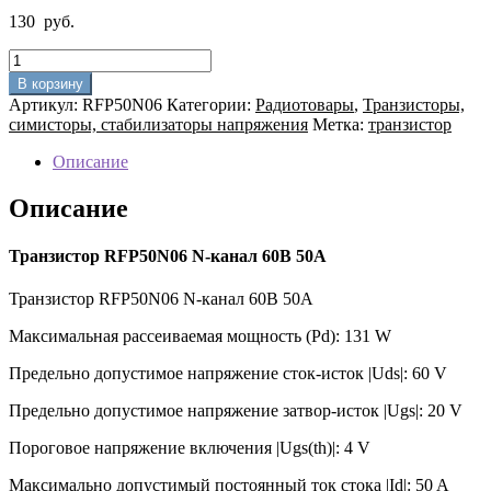
130
руб.
Количество
товара
В корзину
Транзистор
Артикул:
RFP50N06
Категории:
Радиотовары
,
Транзисторы,
RFP50N06
симисторы, стабилизаторы напряжения
Метка:
транзистор
N-
канал
Описание
60В
50А
Описание
Транзистор RFP50N06 N-канал 60В 50А
Транзистор RFP50N06 N-канал 60В 50А
Максимальная рассеиваемая мощность (Pd): 131 W
Предельно допустимое напряжение сток-исток |Uds|: 60 V
Предельно допустимое напряжение затвор-исток |Ugs|: 20 V
Пороговое напряжение включения |Ugs(th)|: 4 V
Максимально допустимый постоянный ток стока |Id|: 50 A