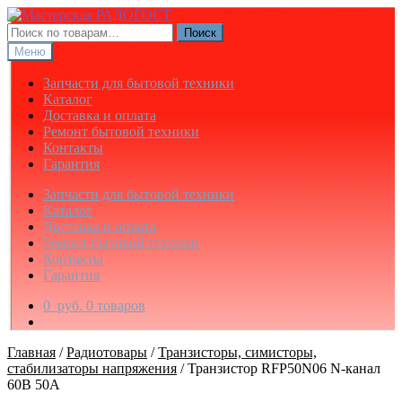
Перейти
Перейти
к
к
Искать:
Поиск
навигации
содержимому
Меню
Запчасти для бытовой техники
Каталог
Доставка и оплата
Ремонт бытовой техники
Контакты
Гарантия
Запчасти для бытовой техники
Каталог
Доставка и оплата
Ремонт бытовой техники
Контакты
Гарантия
0
руб.
0 товаров
Главная
/
Радиотовары
/
Транзисторы, симисторы,
стабилизаторы напряжения
/
Транзистор RFP50N06 N-канал
60В 50А