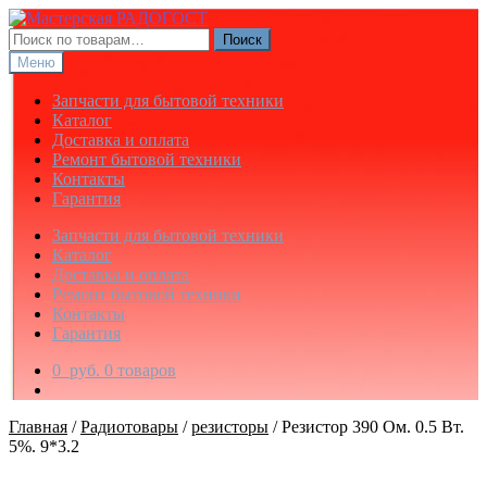
Перейти
Перейти
к
к
Искать:
Поиск
навигации
содержимому
Меню
Запчасти для бытовой техники
Каталог
Доставка и оплата
Ремонт бытовой техники
Контакты
Гарантия
Запчасти для бытовой техники
Каталог
Доставка и оплата
Ремонт бытовой техники
Контакты
Гарантия
0
руб.
0 товаров
Главная
/
Радиотовары
/
резисторы
/
Резистор 390 Ом. 0.5 Вт.
5%. 9*3.2