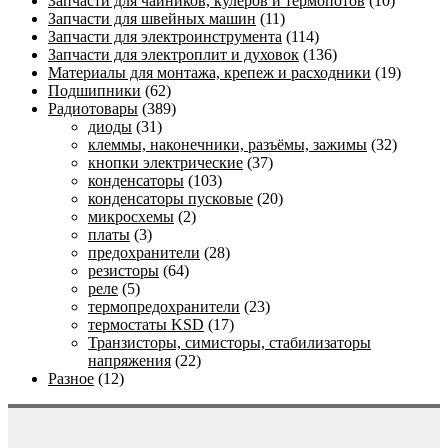
Запчасти для чайников, кулеров и термопотов
(10)
Запчасти для швейных машин
(11)
Запчасти для электроинструмента
(114)
Запчасти для электроплит и духовок
(136)
Материалы для монтажа, крепеж и расходники
(19)
Подшипники
(62)
Радиотовары
(389)
диоды
(31)
клеммы, наконечники, разъёмы, зажимы
(32)
кнопки электрические
(37)
конденсаторы
(103)
конденсаторы пусковые
(20)
микросхемы
(2)
платы
(3)
предохранители
(28)
резисторы
(64)
реле
(5)
термопредохранители
(23)
термостаты KSD
(17)
Транзисторы, симисторы, стабилизаторы
напряжения
(22)
Разное
(12)