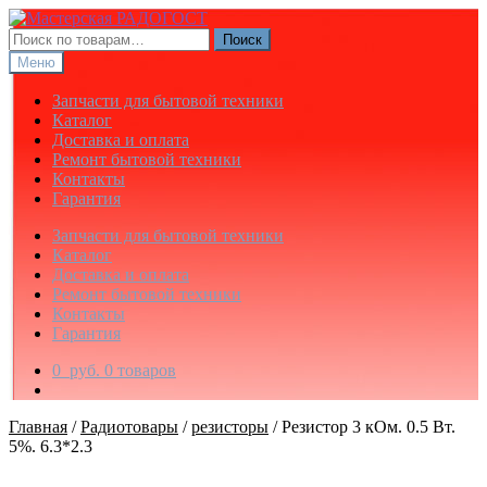
Перейти
Перейти
к
к
Искать:
Поиск
навигации
содержимому
Меню
Запчасти для бытовой техники
Каталог
Доставка и оплата
Ремонт бытовой техники
Контакты
Гарантия
Запчасти для бытовой техники
Каталог
Доставка и оплата
Ремонт бытовой техники
Контакты
Гарантия
0
руб.
0 товаров
Главная
/
Радиотовары
/
резисторы
/
Резистор 3 кОм. 0.5 Вт.
5%. 6.3*2.3