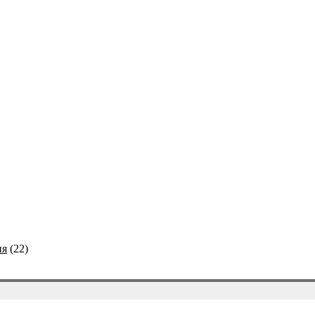
ия
(22)