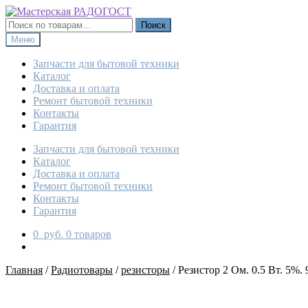
Перейти
Перейти
к
к
Искать:
Поиск
навигации
содержимому
Меню
Запчасти для бытовой техники
Каталог
Доставка и оплата
Ремонт бытовой техники
Контакты
Гарантия
Запчасти для бытовой техники
Каталог
Доставка и оплата
Ремонт бытовой техники
Контакты
Гарантия
0
руб.
0 товаров
Главная
/
Радиотовары
/
резисторы
/
Резистор 2 Ом. 0.5 Вт. 5%. 