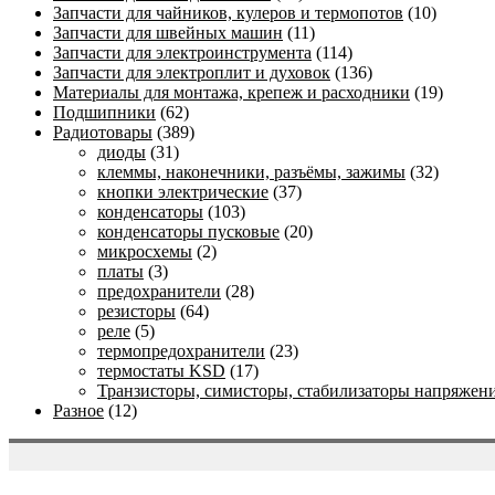
Запчасти для чайников, кулеров и термопотов
(10)
Запчасти для швейных машин
(11)
Запчасти для электроинструмента
(114)
Запчасти для электроплит и духовок
(136)
Материалы для монтажа, крепеж и расходники
(19)
Подшипники
(62)
Радиотовары
(389)
диоды
(31)
клеммы, наконечники, разъёмы, зажимы
(32)
кнопки электрические
(37)
конденсаторы
(103)
конденсаторы пусковые
(20)
микросхемы
(2)
платы
(3)
предохранители
(28)
резисторы
(64)
реле
(5)
термопредохранители
(23)
термостаты KSD
(17)
Транзисторы, симисторы, стабилизаторы напряжен
Разное
(12)