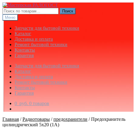
Перейти
Перейти
к
к
Искать:
Поиск
навигации
содержимому
Меню
Запчасти для бытовой техники
Каталог
Доставка и оплата
Ремонт бытовой техники
Контакты
Гарантия
Запчасти для бытовой техники
Каталог
Доставка и оплата
Ремонт бытовой техники
Контакты
Гарантия
0
руб.
0 товаров
Главная
/
Радиотовары
/
предохранители
/
Предохранитель
цилиндрический 5х20 (1А)