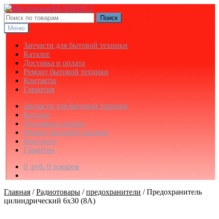
Перейти
Перейти
к
к
Искать:
Поиск
навигации
содержимому
Меню
Запчасти для бытовой техники
Каталог
Доставка и оплата
Ремонт бытовой техники
Контакты
Гарантия
Запчасти для бытовой техники
Каталог
Доставка и оплата
Ремонт бытовой техники
Контакты
Гарантия
0
руб.
0 товаров
Главная
/
Радиотовары
/
предохранители
/
Предохранитель
цилиндрический 6х30 (8А)