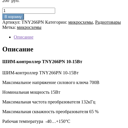
200
руб.
Количество
товара
В корзину
ШИМ-
Артикул:
TNY266PN
Категории:
микросхемы
,
Радиотовары
контроллер
Метка:
микросхемы
TNY266PN
10-
Описание
15Вт
Описание
ШИМ-контроллер TNY266PN 10-15Вт
ШИМ-контроллер TNY266PN 10-15Вт
Максимальное напряжение силового ключа 700В
Номинальная мощность 15Вт
Максимальная частота преобразователя 132кГц
Максимальная скважность преобразователя 65 %
Рабочая температура -40…+150°С