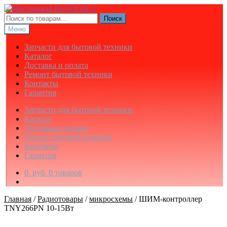
Перейти
Перейти
к
к
Искать:
Поиск
навигации
содержимому
Меню
Запчасти для бытовой техники
Каталог
Доставка и оплата
Ремонт бытовой техники
Контакты
Гарантия
Запчасти для бытовой техники
Каталог
Доставка и оплата
Ремонт бытовой техники
Контакты
Гарантия
0
руб.
0 товаров
Главная
/
Радиотовары
/
микросхемы
/
ШИМ-контроллер
TNY266PN 10-15Вт