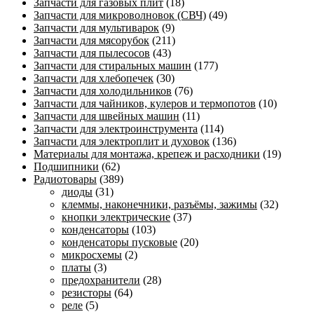
Запчасти для газовых плит
(18)
Запчасти для микроволновок (СВЧ)
(49)
Запчасти для мультиварок
(9)
Запчасти для мясорубок
(211)
Запчасти для пылесосов
(43)
Запчасти для стиральных машин
(177)
Запчасти для хлебопечек
(30)
Запчасти для холодильников
(76)
Запчасти для чайников, кулеров и термопотов
(10)
Запчасти для швейных машин
(11)
Запчасти для электроинструмента
(114)
Запчасти для электроплит и духовок
(136)
Материалы для монтажа, крепеж и расходники
(19)
Подшипники
(62)
Радиотовары
(389)
диоды
(31)
клеммы, наконечники, разъёмы, зажимы
(32)
кнопки электрические
(37)
конденсаторы
(103)
конденсаторы пусковые
(20)
микросхемы
(2)
платы
(3)
предохранители
(28)
резисторы
(64)
реле
(5)