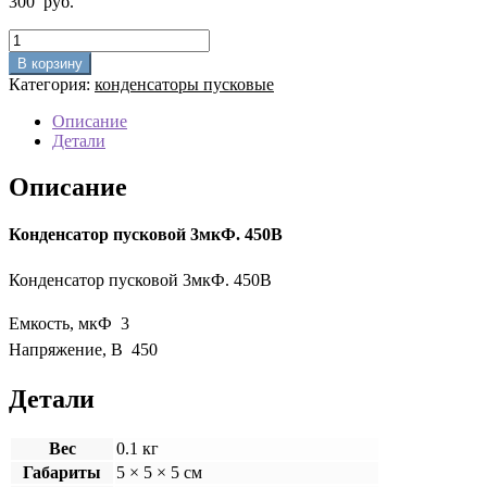
300
руб.
Количество
товара
В корзину
Конденсатор
Категория:
конденсаторы пусковые
пусковой
3мкФ.
Описание
450В(провод)
Детали
Описание
Конденсатор пусковой 3мкФ. 450В
Конденсатор пусковой 3мкФ. 450В
Емкость, мкФ 3
Напряжение, В 450
Детали
Вес
0.1 кг
Габариты
5 × 5 × 5 см