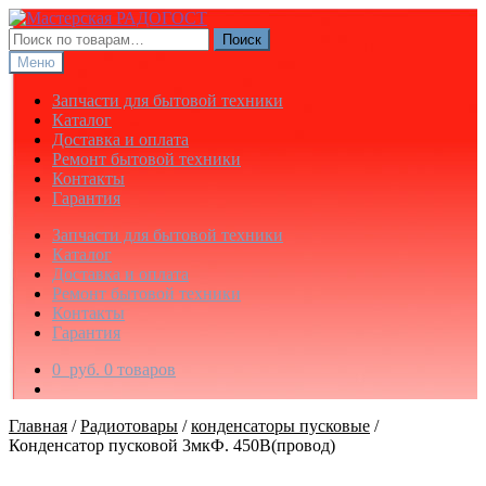
Перейти
Перейти
к
к
Искать:
Поиск
навигации
содержимому
Меню
Запчасти для бытовой техники
Каталог
Доставка и оплата
Ремонт бытовой техники
Контакты
Гарантия
Запчасти для бытовой техники
Каталог
Доставка и оплата
Ремонт бытовой техники
Контакты
Гарантия
0
руб.
0 товаров
Главная
/
Радиотовары
/
конденсаторы пусковые
/
Конденсатор пусковой 3мкФ. 450В(провод)