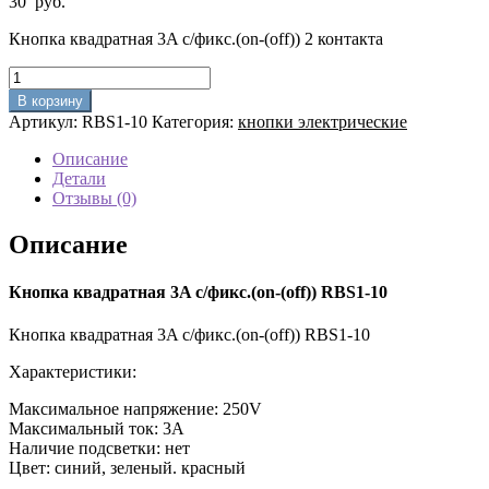
30
руб.
Кнопка квадратная 3A с/фикс.(on-(off)) 2 контакта
Количество
товара
В корзину
Кнопка
Артикул:
RBS1-10
Категория:
кнопки электрические
квадратная
3A
Описание
с/
Детали
фикс.
Отзывы (0)
(on-
(off))
Описание
RBS1-
10
Кнопка квадратная 3A с/фикс.(on-(off)) RBS1-10
Кнопка квадратная 3A с/фикс.(on-(off)) RBS1-10
Характеристики:
Максимальное напряжение: 250V
Максимальный ток: 3A
Наличие подсветки: нет
Цвет: синий, зеленый. красный