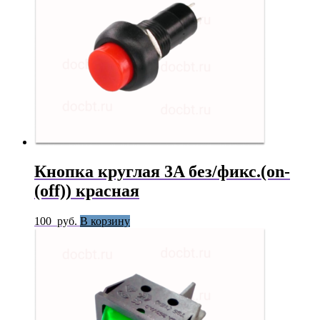
Кнопка круглая 3A без/фикс.(on-
(off)) красная
100
руб.
В корзину