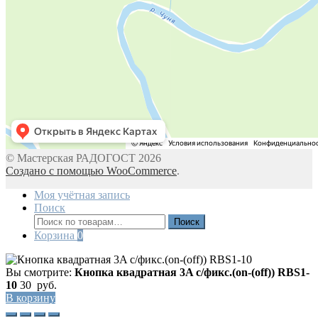
© Мастерская РАДОГОСТ 2026
Создано с помощью WooCommerce
.
Моя учётная запись
Поиск
Искать:
Поиск
Корзина
0
Вы смотрите:
Кнопка квадратная 3A с/фикс.(on-(off)) RBS1-
10
30
руб.
В корзину