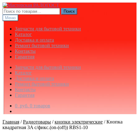
Перейти
Перейти
к
к
Искать:
Поиск
навигации
содержимому
Меню
Запчасти для бытовой техники
Каталог
Доставка и оплата
Ремонт бытовой техники
Контакты
Гарантия
Запчасти для бытовой техники
Каталог
Доставка и оплата
Ремонт бытовой техники
Контакты
Гарантия
0
руб.
0 товаров
Главная
/
Радиотовары
/
кнопки электрические
/
Кнопка
квадратная 3A с/фикс.(on-(off)) RBS1-10