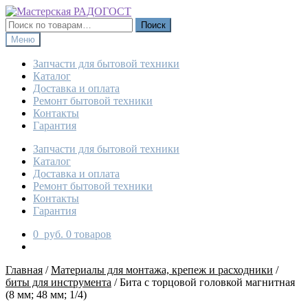
Перейти
Перейти
к
к
Искать:
Поиск
навигации
содержимому
Меню
Запчасти для бытовой техники
Каталог
Доставка и оплата
Ремонт бытовой техники
Контакты
Гарантия
Запчасти для бытовой техники
Каталог
Доставка и оплата
Ремонт бытовой техники
Контакты
Гарантия
0
руб.
0 товаров
Главная
/
Материалы для монтажа, крепеж и расходники
/
биты для инструмента
/
Бита с торцовой головкой магнитная
(8 мм; 48 мм; 1/4)