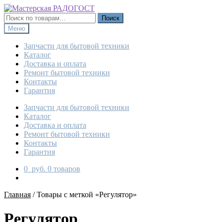
Перейти
Перейти
к
к
Искать:
Поиск
навигации
содержимому
Меню
Запчасти для бытовой техники
Каталог
Доставка и оплата
Ремонт бытовой техники
Контакты
Гарантия
Запчасти для бытовой техники
Каталог
Доставка и оплата
Ремонт бытовой техники
Контакты
Гарантия
0
руб.
0 товаров
Главная
/
Товары с меткой «Регулятор»
Регулятор